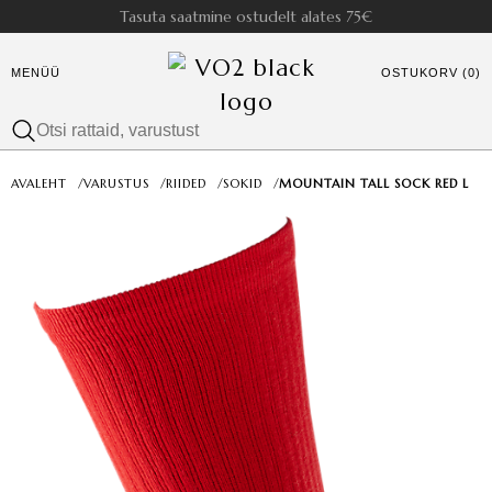
Tasuta saatmine ostudelt alates 75€
MENÜÜ
OSTUKORV (0)
AVALEHT
/
VARUSTUS
/
RIIDED
/
SOKID
/
MOUNTAIN TALL SOCK RED L