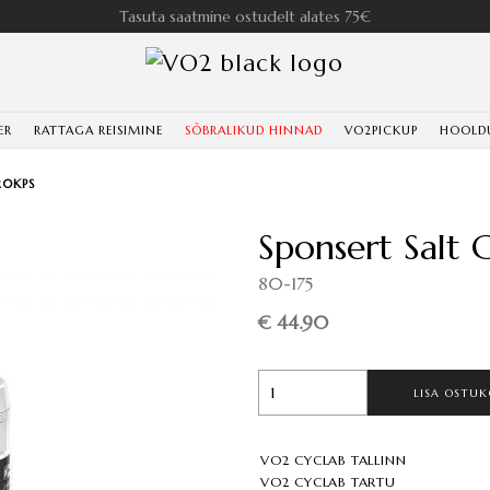
Tasuta saatmine ostudelt alates 75€
ER
RATTAGA REISIMINE
SÕBRALIKUD HINNAD
VO2PICKUP
HOOLD
20KPS
Sponsert Salt 
80-175
€ 44.90
LISA OSTUK
VO2 CYCLAB TALLINN
VO2 CYCLAB TARTU