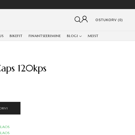
OSTUKORV (0)
US
BIKEFIT
FINANTSEERIMINE
BLOGI
MEIST
Caps 120kps
ORVI
LAOS
LAOS