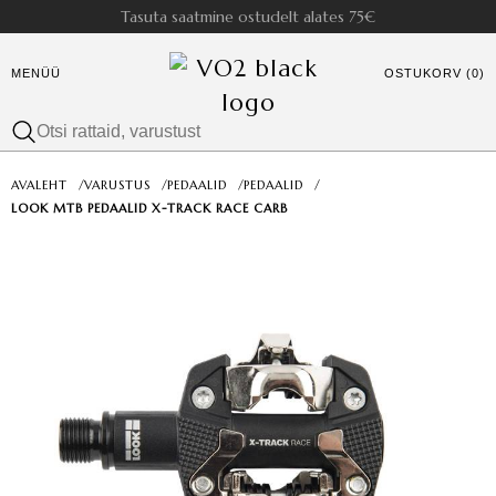
Tasuta saatmine ostudelt alates 75€
MENÜÜ
OSTUKORV (0)
AVALEHT
/
VARUSTUS
/
PEDAALID
/
PEDAALID
/
LOOK MTB PEDAALID X-TRACK RACE CARB