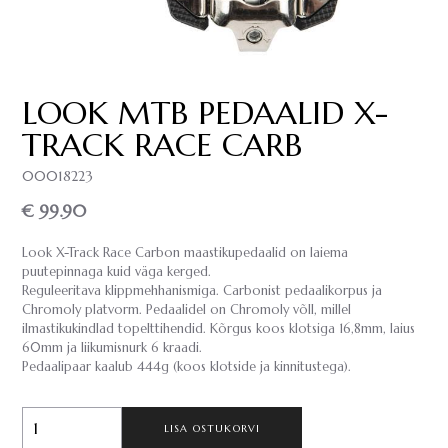
LOOK MTB PEDAALID X-
TRACK RACE CARB
00018223
€ 99.90
Look X-Track Race Carbon maastikupedaalid on laiema
puutepinnaga kuid väga kerged.
Reguleeritava klippmehhanismiga. Carbonist pedaalikorpus ja
Chromoly platvorm. Pedaalidel on Chromoly võll, millel
ilmastikukindlad topelttihendid. Kõrgus koos klotsiga 16,8mm, laius
60mm ja liikumisnurk 6 kraadi.
Pedaalipaar kaalub 444g (koos klotside ja kinnitustega).
LISA OSTUKORVI