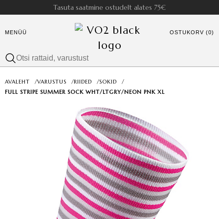
Tasuta saatmine ostudelt alates 75€
MENÜÜ
OSTUKORV (0)
AVALEHT
/
VARUSTUS
/
RIIDED
/
SOKID
/
FULL STRIPE SUMMER SOCK WHT/LTGRY/NEON PNK XL