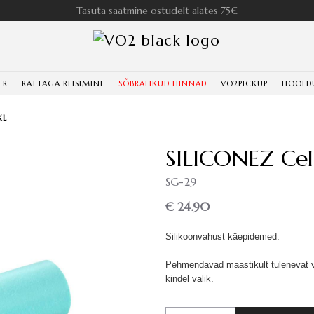
Tasuta saatmine ostudelt alates 75€
ER
RATTAGA REISIMINE
SÕBRALIKUD HINNAD
VO2PICKUP
HOOLD
XL
SILICONEZ Cel
SG-29
€ 24.90
Silikoonvahust käepidemed.
Pehmendavad maastikult tulenevat vib
kindel valik.