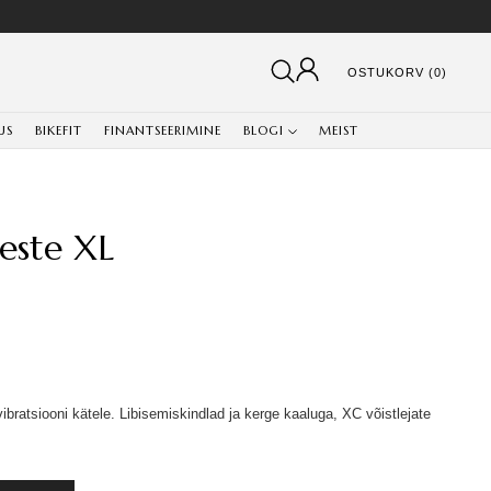
OSTUKORV (0)
US
BIKEFIT
FINANTSEERIMINE
BLOGI
MEIST
este XL
ratsiooni kätele. Libisemiskindlad ja kerge kaaluga, XC võistlejate