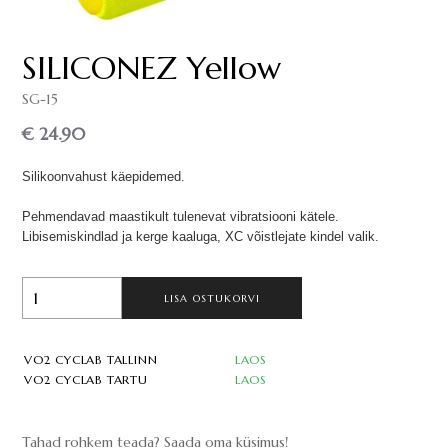
SILICONEZ Yellow
SG-15
€ 24.90
Silikoonvahust käepidemed.
Pehmendavad maastikult tulenevat vibratsiooni kätele.
Libisemiskindlad ja kerge kaaluga, XC võistlejate kindel valik.
LISA OSTUKORVI
VO2 CYCLAB TALLINN
LAOS
VO2 CYCLAB TARTU
LAOS
Tahad rohkem teada? Saada oma küsimus!