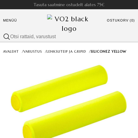
Tasuta saatmine ostudelt alates 75€
MENÜÜ
OSTUKORV (0)
AVALEHT
/
VARUSTUS
/
LENKSUTEIP JA GRIPID
/
SILICONEZ YELLOW