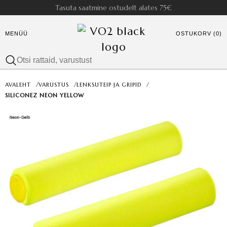
Tasuta saatmine ostudelt alates 75€
MENÜÜ
OSTUKORV (0)
AVALEHT
/
VARUSTUS
/
LENKSUTEIP JA GRIPID
/
SILICONEZ NEON YELLOW