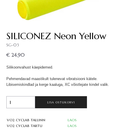
SILICONEZ Neon Yellow
SG-03
€ 24.90
Silikoonvahust käepidemed.
Pehmendavad maastikult tulenevat vibratsiooni kätele.
Libisemiskindlad ja kerge kaaluga, XC võistlejate kindel valik.
LISA OSTUKORVI
VO2 CYCLAB TALLINN
LAOS
VO2 CYCLAB TARTU
LAOS