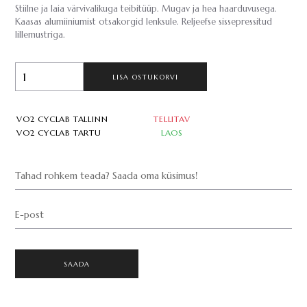
Stiilne ja laia värvivalikuga teibitüüp. Mugav ja hea haarduvusega.
Kaasas alumiiniumist otsakorgid lenksule. Reljeefse sissepressitud
lillemustriga.
LISA OSTUKORVI
VO2 CYCLAB TALLINN
TELLITAV
VO2 CYCLAB TARTU
LAOS
Tahad rohkem teada? Saada oma küsimus!
E-post
SAADA