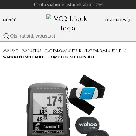
Tasuta saatmine ostudelt alates 75€
MENÜÜ
OSTUKORV (0)
AVALEHT
/
VARUSTUS
/
RATTAKOMPUUTRID
/
RATTAKOMPUUTRID
/
WAHOO ELEMNT BOLT - COMPUTER SET (BUNDLE)