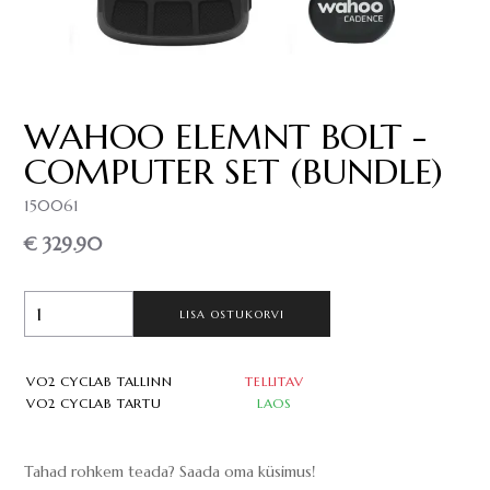
WAHOO ELEMNT BOLT -
COMPUTER SET (BUNDLE)
150061
€ 329.90
LISA OSTUKORVI
VO2 CYCLAB TALLINN
TELLITAV
VO2 CYCLAB TARTU
LAOS
Tahad rohkem teada? Saada oma küsimus!