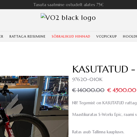
Tasuta saatmine ostudelt alates 75€
ER
RATTAGA REISIMINE
SÕBRALIKUD HINNAD
VO2PICKUP
HOOLD
KASUTATUD - 
97620-010K
€ 14000.00
€ 4500.00
NB! Tegemist on KASUTATUD rattaga
Maastikuratas S-Works Epic, raami s
Ratas asub Tallinna kaupluses.