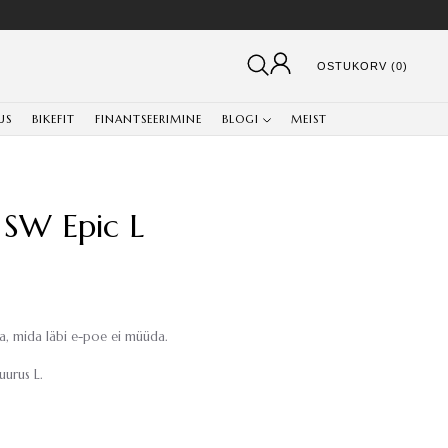
OSTUKORV (0)
US
BIKEFIT
FINANTSEERIMINE
BLOGI
MEIST
SW Epic L
, mida läbi e-poe ei müüda.
uurus L.