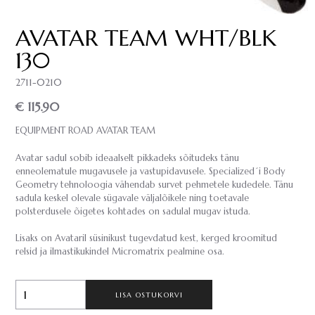
AVATAR TEAM WHT/BLK
130
2711-0210
€ 115.90
EQUIPMENT ROAD AVATAR TEAM
Avatar sadul sobib ideaalselt pikkadeks sõitudeks tänu
enneolematule mugavusele ja vastupidavusele. Specialized´i Body
Geometry tehnoloogia vähendab survet pehmetele kudedele. Tänu
sadula keskel olevale sügavale väljalõikele ning toetavale
polsterdusele õigetes kohtades on sadulal mugav istuda.
Lisaks on Avataril süsinikust tugevdatud kest, kerged kroomitud
relsid ja ilmastikukindel Micromatrix pealmine osa.
LISA OSTUKORVI