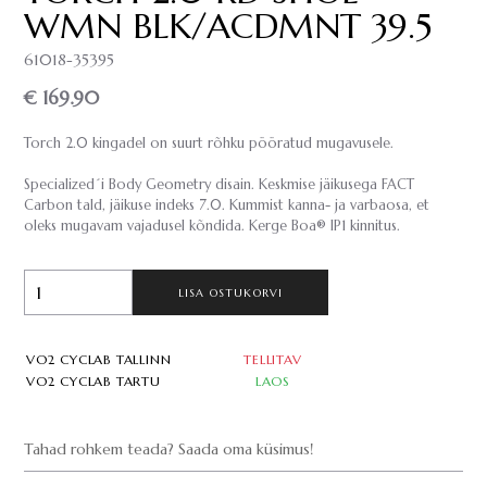
WMN BLK/ACDMNT 39.5
61018-35395
€ 169.90
Torch 2.0 kingadel on suurt rõhku pööratud mugavusele.
Specialized´i Body Geometry disain. Keskmise jäikusega FACT
Carbon tald, jäikuse indeks 7.0. Kummist kanna- ja varbaosa, et
oleks mugavam vajadusel kõndida. Kerge Boa® IP1 kinnitus.
LISA OSTUKORVI
VO2 CYCLAB TALLINN
TELLITAV
VO2 CYCLAB TARTU
LAOS
Tahad rohkem teada? Saada oma küsimus!