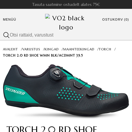
Tasuta saatmine ostudelt alates 75€
MENÜÜ
OSTUKORV (0)
AVALEHT
/
VARUSTUS
/
KINGAD
/
MAANTEEKINGAD
/
TORCH
/
TORCH 2.0 RD SHOE WMN BLK/ACDMNT 39.5
TORCH 2.0 RD SHOE