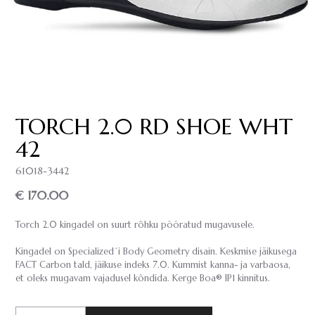
TORCH 2.0 RD SHOE WHT
42
61018-3442
€ 170.00
Torch 2.0 kingadel on suurt rõhku pööratud mugavusele.
Kingadel on Specialized´i Body Geometry disain. Keskmise jäikusega
FACT Carbon tald, jäikuse indeks 7.0. Kummist kanna- ja varbaosa,
et oleks mugavam vajadusel kõndida. Kerge Boa® IP1 kinnitus.