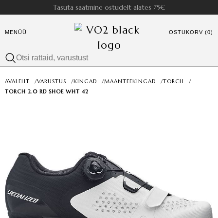
Tasuta saatmine ostudelt alates 75€
MENÜÜ
OSTUKORV (0)
AVALEHT
/
VARUSTUS
/
KINGAD
/
MAANTEEKINGAD
/
TORCH
/
TORCH 2.0 RD SHOE WHT 42