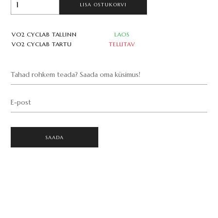
LISA OSTUKORVI
VO2 CYCLAB TALLINN
LAOS
VO2 CYCLAB TARTU
TELLITAV
Tahad rohkem teada? Saada oma küsimus!
E-post
SAADA