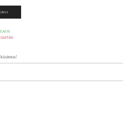
ORVI
LAOS
ELLITAV
küsimus!