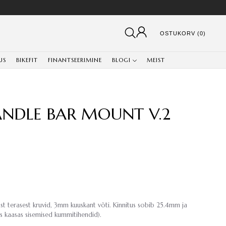
OSTUKORV (0)
US
BIKEFIT
FINANTSEERIMINE
BLOGI
MEIST
HANDLE BAR MOUNT V.2
st terasest kruvid, 3mm kuuskant võti. Kinnitus sobib 25.4mm ja
s kaasas sisemised kummitihendid).