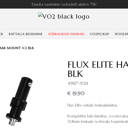
Tasuta saatmine ostudelt alates 75€
ER
RATTAGA REISIMINE
SÕBRALIKUD HINNAD
VO2PICKUP
HOOLD
 BAR MOUNT V.2 BLK
FLUX ELITE 
BLK
49117-9211
€ 19.90
Flux Elite esitule lenksukinnitus.
Komplektis tule kinnitus, roostevaba
31.8mm lenksule (sobivaks tegemisek