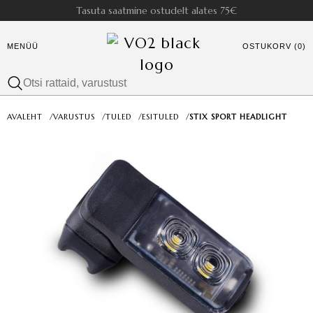
Tasuta saatmine ostudelt alates 75€
MENÜÜ
OSTUKORV (0)
AVALEHT
/
VARUSTUS
/
TULED
/
ESITULED
/
STIX SPORT HEADLIGHT