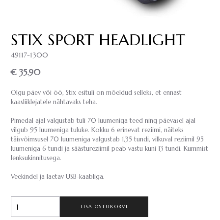
STIX SPORT HEADLIGHT
49117-1300
€ 35.90
Olgu päev või öö, Stix esituli on mõeldud selleks, et ennast
kaasliiklejatele nähtavaks teha.
Pimedal ajal valgustab tuli 70 luumeniga teed ning päevasel ajal
vilgub 95 luumeniga tuluke. Kokku 6 erinevat reziimi, näiteks
täisvõimsusel 70 luumeniga valgustab 1,35 tundi, vilkuval reziimil 95
luumeniga 6 tundi ja säästureziimil peab vastu kuni 13 tundi. Kummist
lenksukinnitusega.
Veekindel ja laetav USB-kaabliga.
LISA OSTUKORVI