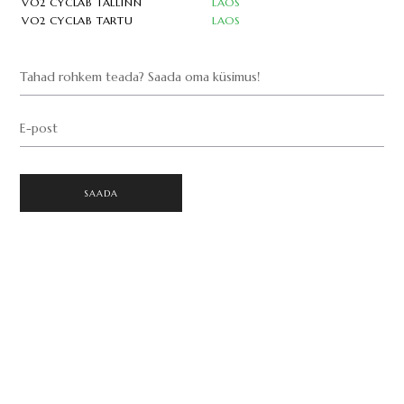
VO2 CYCLAB TALLINN
LAOS
VO2 CYCLAB TARTU
LAOS
Tahad rohkem teada? Saada oma küsimus!
E-post
SAADA