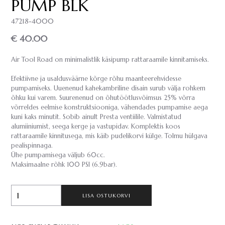
PUMP BLK
47218-4000
€ 40.00
Air Tool Road on minimalistlik käsipump rattaraamile kinnitamiseks.
Efektiivne ja usaldusväärne kõrge rõhu maanteerehvidesse
pumpamiseks. Uuenenud kahekambriline disain surub välja rohkem
õhku kui varem. Suurenenud on õhutöötlusvõimsus 25% võrra
võrreldes eelmise konstruktsiooniga, vähendades pumpamise aega
kuni kaks minutit. Sobib ainult Presta ventiilile. Valmistatud
alumiiniumist, seega kerge ja vastupidav. Komplektis koos
rattaraamile kinnitusega, mis käib pudelikorvi külge. Tolmu hülgava
pealispinnaga.
Ühe pumpamisega väljub 60cc.
Maksimaalne rõhk 100 PSI (6.9bar).
LISA OSTUKORVI