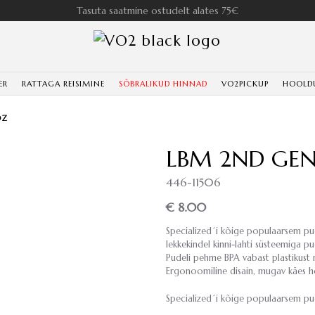
Tasuta saatmine ostudelt alates 75€
ER
RATTAGA REISIMINE
SÕBRALIKUD HINNAD
VO2PICKUP
HOOLD
OZ
LBM 2ND GEN 
446-11506
€ 8.00
Specialized´i kõige populaarsem pu
lekkekindel kinni-lahti süsteemiga p
Pudeli pehme BPA vabast plastikust m
Ergonoomiline disain, mugav käes ho
Specialized´i kõige populaarsem pu