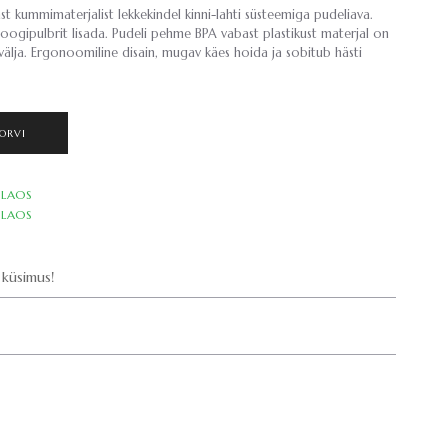
kummimaterjalist lekkekindel kinni-lahti süsteemiga pudeliava.
joogipulbrit lisada. Pudeli pehme BPA vabast plastikust materjal on
välja. Ergonoomiline disain, mugav käes hoida ja sobitub hästi
ORVI
LAOS
LAOS
küsimus!