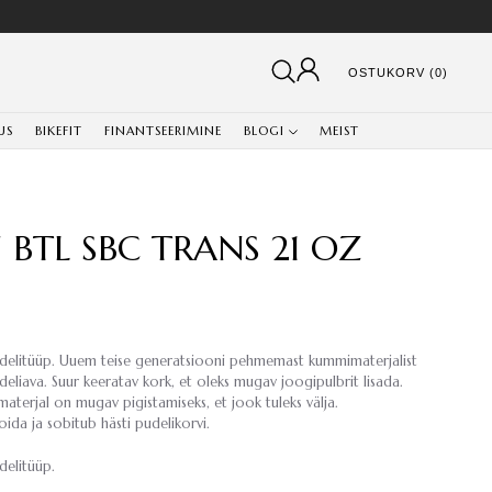
OSTUKORV (0)
US
BIKEFIT
FINANTSEERIMINE
BLOGI
MEIST
BTL SBC TRANS 21 OZ
delitüüp. Uuem teise generatsiooni pehmemast kummimaterjalist
udeliava. Suur keeratav kork, et oleks mugav joogipulbrit lisada.
aterjal on mugav pigistamiseks, et jook tuleks välja.
ida ja sobitub hästi pudelikorvi.
delitüüp.