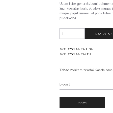
Uuem teise generatsiooni pehmemast 
Suur keeratav kork, et oleks mugav 
mugav pigistamiseks, et jook tuleks 
pudelikorvi.
LISA OSTUK
VO2 CYCLAB TALLINN
VO2 CYCLAB TARTU
Tahad rohkem teada? Saada oma 
E-post
SAADA