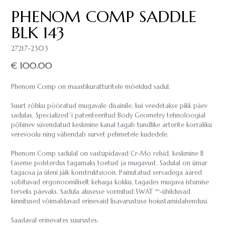
PHENOM COMP SADDLE
BLK 143
27217-2303
€ 100.00
Phenom Comp on maastikuratturitele mõeldud sadul.
Suurt rõhku pööratud mugavale disainile, kui veedetakse pikk päev
sadulas. Specialized´i patenteeritud Body Geometry tehnoloogial
põhinev süvendatud keskmine kanal tagab tundlike arterite korraliku
verevoolu ning vähendab survet pehmetele kudedele.
Phenom Comp sadulal on vastupidavad Cr-Mo relsid, keskmine II
taseme polsterdus tagamaks toetust ja mugavust. Sadulal on ümar
tagaosa ja üleni jäik konstruktsioon. Painutatud servadega ääred
sobituvad ergonoomiliselt kehaga kokku, tagades mugava istumise
terveks päevaks. Sadula alusesse vormitud SWAT ™-ühilduvad
kinnitused võimaldavad erinevaid lisavarustuse hoiustamislahendusi.
Saadaval erinevates suurustes: