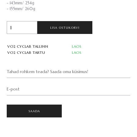
- 143mm/ 254g
- 155mm/ 260g
LISA OSTUKORVI
VO2 CYCLAB TALLINN
LAOS
VO2 CYCLAB TARTU
LAOS
Tahad rohkem teada? Saada oma küsimus!
E-post
SAADA