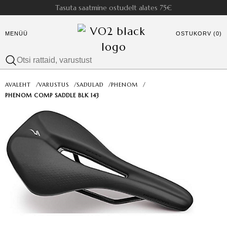
Tasuta saatmine ostudelt alates 75€
MENÜÜ
OSTUKORV (0)
AVALEHT
/
VARUSTUS
/
SADULAD
/
PHENOM
/
PHENOM COMP SADDLE BLK 143