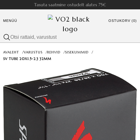
Tasuta saatmine ostudelt alates 75€
MENÜÜ
OSTUKORV (0)
AVALEHT
/
VARUSTUS
/
REHVID
/
SISEKUMMID
/
SV TUBE 20X1.5-2.3 32MM