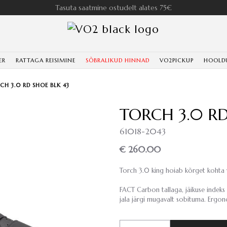
Tasuta saatmine ostudelt alates 75€
ER
RATTAGA REISIMINE
SÕBRALIKUD HINNAD
VO2PICKUP
HOOLD
CH 3.0 RD SHOE BLK 43
TORCH 3.0 RD
61018-2043
€ 260.00
Torch 3.0 king hoiab kõrget kohta võ
FACT Carbon tallaga, jäikuse indeks
jala järgi mugavalt sobituma. Ergo