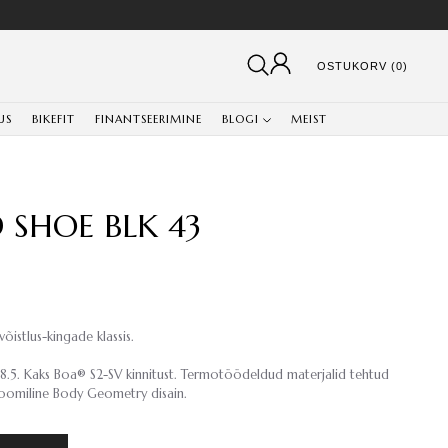
OSTUKORV (0)
US
BIKEFIT
FINANTSEERIMINE
BLOGI
MEIST
 SHOE BLK 43
istlus-kingade klassis.
 8.5. Kaks Boa® S2-SV kinnitust. Termotöödeldud materjalid tehtud
noomiline Body Geometry disain.