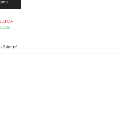
ORVI
ELLITAV
LAOS
küsimus!