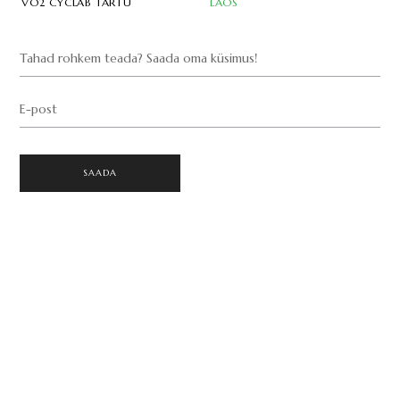
VO2 CYCLAB TARTU
LAOS
Tahad rohkem teada? Saada oma küsimus!
E-post
SAADA