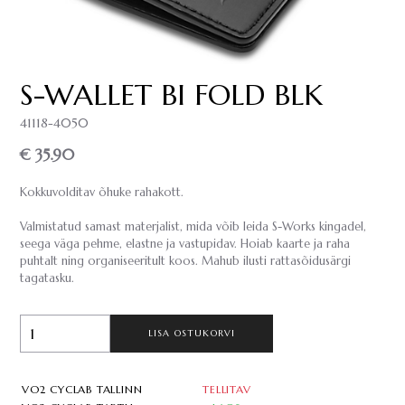
S-WALLET BI FOLD BLK
41118-4050
€ 35.90
Kokkuvolditav õhuke rahakott.
Valmistatud samast materjalist, mida võib leida S-Works kingadel,
seega väga pehme, elastne ja vastupidav. Hoiab kaarte ja raha
puhtalt ning organiseeritult koos. Mahub ilusti rattasõidusärgi
tagatasku.
LISA OSTUKORVI
VO2 CYCLAB TALLINN
TELLITAV