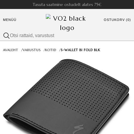
Tasuta saatmine ostudelt alates 75€
MENÜÜ
OSTUKORV (0)
AVALEHT
/
VARUSTUS
/
KOTID
/
S-WALLET BI FOLD BLK