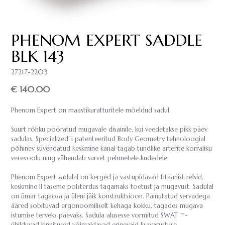
PHENOM EXPERT SADDLE
BLK 143
27217-2203
€ 140.00
Phenom Expert on maastikuratturitele mõeldud sadul.
Suurt rõhku pööratud mugavale disainile, kui veedetakse pikk päev
sadulas. Specialized´i patenteeritud Body Geometry tehnoloogial
põhinev süvendatud keskmine kanal tagab tundlike arterite korraliku
verevoolu ning vähendab survet pehmetele kudedele.
Phenom Expert sadulal on kerged ja vastupidavad titaanist relsid,
keskmine II taseme polsterdus tagamaks toetust ja mugavust. Sadulal
on ümar tagaosa ja üleni jäik konstruktsioon. Painutatud servadega
ääred sobituvad ergonoomiliselt kehaga kokku, tagades mugava
istumise terveks päevaks. Sadula alusesse vormitud SWAT ™-