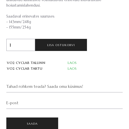
ühilduvad kinnitused võimaldavad erinevaid lisavarustuse
hoiustamislahendusi.
Saadaval erinevates suuruses:
- 143mm/248g
- 155mm/254g
LISA OSTUKORVI
VO2 CYCLAB TALLINN
LAOS
VO2 CYCLAB TARTU
LAOS
Tahad rohkem teada? Saada oma küsimus!
E-post
SAADA