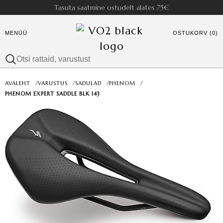
Tasuta saatmine ostudelt alates 75€
MENÜÜ
OSTUKORV (0)
AVALEHT
/
VARUSTUS
/
SADULAD
/
PHENOM
/
PHENOM EXPERT SADDLE BLK 143