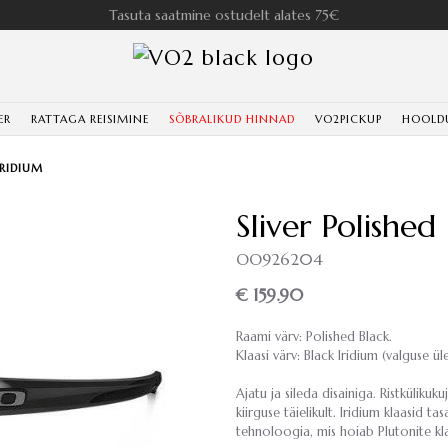
Tasuta saatmine ostudelt alates 75€
ER
RATTAGA REISIMINE
SÕBRALIKUD HINNAD
VO2PICKUP
HOOLD
IRIDIUM
Sliver Polished
OO9262­04
€ 159.90
Raami värv: Polished Black.
Klaasi värv: Black Iridium (valguse 
Ajatu ja sileda disainiga. Ristkülikuk
kiirguse täielikult. Iridium klaasid t
tehnoloogia, mis hoiab Plutonite kla