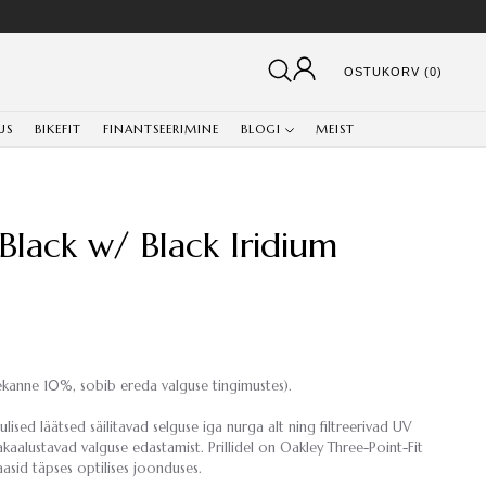
OSTUKORV (0)
US
BIKEFIT
FINANTSEERIMINE
BLOGI
MEIST
 Black w/ Black Iridium
ülekanne 10%, sobib ereda valguse tingimustes).
ujulised läätsed säilitavad selguse iga nurga alt ning filtreerivad UV
asakaalustavad valguse edastamist. Prillidel on Oakley Three-Point-Fit
asid täpses optilises joonduses.