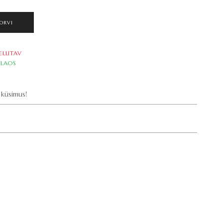
ORVI
ELLITAV
LAOS
küsimus!