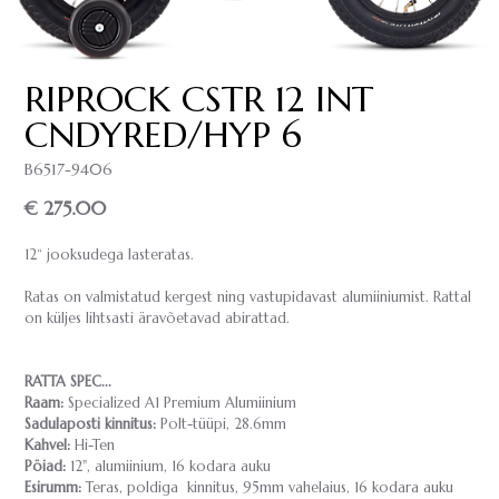
RIPROCK CSTR 12 INT
CNDYRED/HYP 6
B6517-9406
€ 275.00
12“ jooksudega lasteratas.
Ratas on valmistatud kergest ning vastupidavast alumiiniumist. Rattal
on küljes lihtsasti äravõetavad abirattad.
RATTA SPEC...
Raam:
Specialized A1 Premium Alumiinium
Sadulaposti kinnitus:
Polt-tüüpi, 28.6mm
Kahvel:
Hi-Ten
Pöiad:
12", alumiinium, 16 kodara auku
Esirumm:
Teras, poldiga kinnitus, 95mm vahelaius, 16 kodara auku