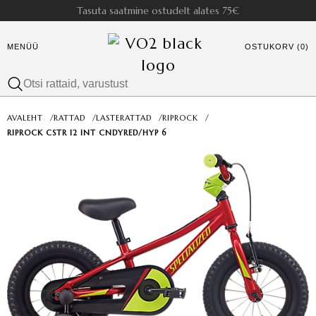
Tasuta saatmine ostudelt alates 75€
MENÜÜ
OSTUKORV (0)
AVALEHT
/
RATTAD
/
LASTERATTAD
/
RIPROCK
/
RIPROCK CSTR 12 INT CNDYRED/HYP 6