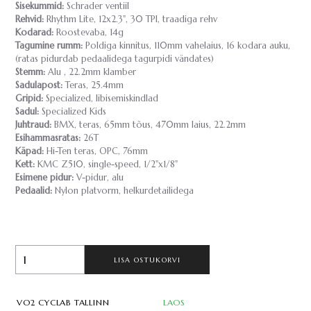
Sisekummid:
Schrader ventiil
Rehvid:
Rhythm Lite, 12x2.3", 30 TPI, traadiga rehv
Kodarad:
Roostevaba, 14g
Tagumine rumm:
Poldiga kinnitus, 110mm vahelaius, 16 kodara auku,
(ratas pidurdab pedaalidega tagurpidi vändates)
Stemm:
Alu , 22.2mm klamber
Sadulapost:
Teras, 25.4mm
Gripid:
Specialized, libisemiskindlad
Sadul:
Specialized Kids
Juhtraud:
BMX, teras, 65mm tõus, 470mm laius, 22.2mm
Esihammasratas:
26T
Käpad:
Hi-Ten teras, OPC, 76mm
Kett:
KMC Z510, single-speed, 1/2"x1/8"
Esimene pidur:
V-pidur, alu
Pedaalid:
Nylon platvorm, helkurdetailidega
LISA OSTUKORVI
VO2 CYCLAB TALLINN
LAOS