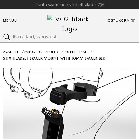
Tasuta saatmine ostudelt alates 75€
MENÜÜ
OSTUKORV (0)
AVALEHT
/
VARUSTUS
/
TULED
/
TULEDE LISAD
/
STIX HEADSET SPACER MOUNT WITH 10MM SPACER BLK