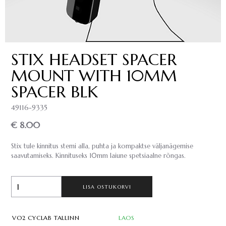
STIX HEADSET SPACER
MOUNT WITH 10MM
SPACER BLK
49116-9335
€ 8.00
Stix tule kinnitus stemi alla, puhta ja kompaktse väljanägemise
saavutamiseks. Kinnituseks 10mm laiune spetsiaalne rõngas.
LISA OSTUKORVI
VO2 CYCLAB TALLINN
LAOS