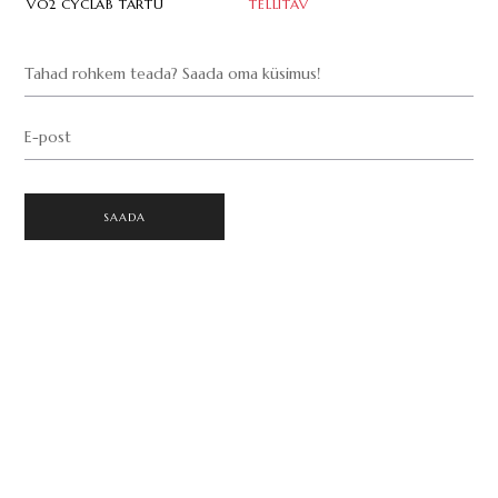
VO2 CYCLAB TARTU
TELLITAV
Tahad rohkem teada? Saada oma küsimus!
E-post
SAADA