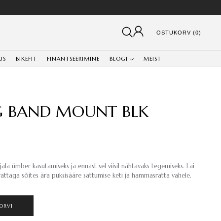
OSTUKORV (0)
US
BIKEFIT
FINANTSEERIMINE
BLOGI
MEIST
G BAND MOUNT BLK
 jala ümber kasutamiseks ja ennast sel viisil nähtavaks tegemiseks. Lai
rattaga sõites ära püksisääre sattumise keti ja hammasratta vahele.
ORVI