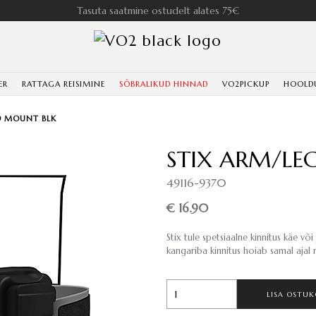
Tasuta saatmine ostudelt alates 75€
ER
RATTAGA REISIMINE
SÕBRALIKUD HINNAD
VO2PICKUP
HOOLD
D MOUNT BLK
STIX ARM/LE
49116-9370
€ 16.90
Stix tule spetsiaalne kinnitus käe või
kangariba kinnitus hoiab samal ajal 
LISA OSTUK