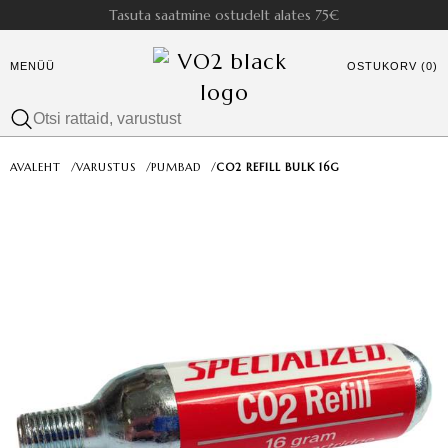
Tasuta saatmine ostudelt alates 75€
MENÜÜ
OSTUKORV (0)
AVALEHT
/
VARUSTUS
/
PUMBAD
/
CO2 REFILL BULK 16G