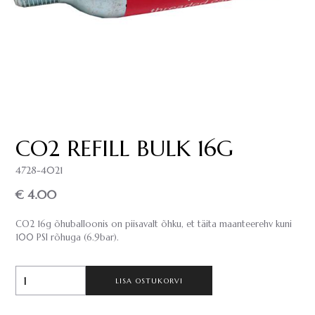
CO2 REFILL BULK 16G
4728-4021
€ 4.00
CO2 16g õhuballoonis on piisavalt õhku, et täita maanteerehv kuni
100 PSI rõhuga (6.9bar).
LISA OSTUKORVI