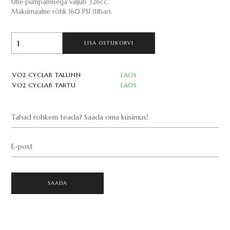
Ühe pumpamisega väljub 326cc.
Maksimaalne rõhk 160 PSI (11bar).
LISA OSTUKORVI
VO2 CYCLAB TALLINN
LAOS
VO2 CYCLAB TARTU
LAOS
Tahad rohkem teada? Saada oma küsimus!
E-post
SAADA