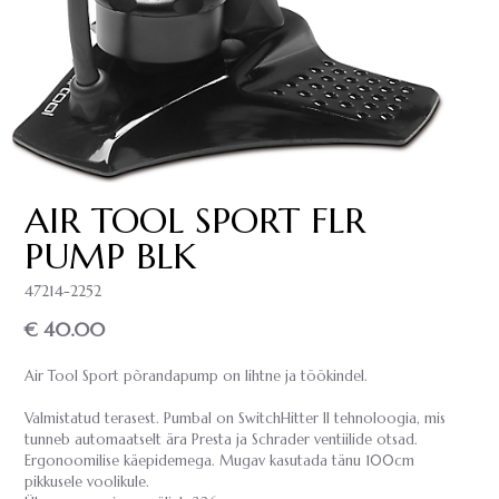
AIR TOOL SPORT FLR
PUMP BLK
47214-2252
€ 40.00
Air Tool Sport põrandapump on lihtne ja töökindel.
Valmistatud terasest. Pumbal on SwitchHitter II tehnoloogia, mis
tunneb automaatselt ära Presta ja Schrader ventiilide otsad.
Ergonoomilise käepidemega. Mugav kasutada tänu 100cm
pikkusele voolikule.