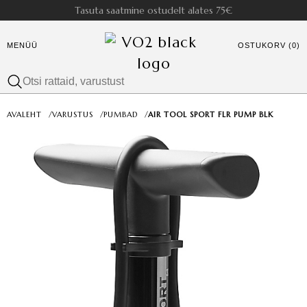
Tasuta saatmine ostudelt alates 75€
MENÜÜ
OSTUKORV (0)
AVALEHT
/
VARUSTUS
/
PUMBAD
/
AIR TOOL SPORT FLR PUMP BLK