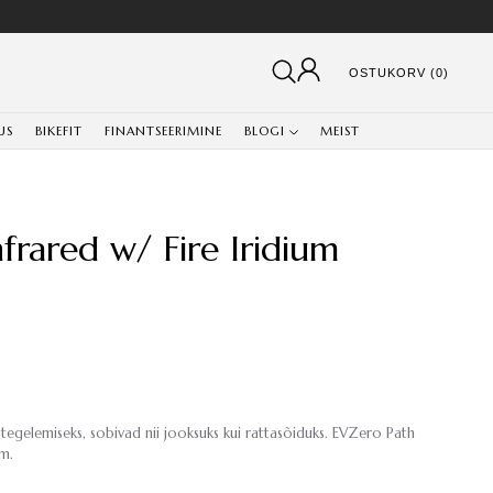
OSTUKORV (0)
US
BIKEFIT
FINANTSEERIMINE
BLOGI
MEIST
frared w/ Fire Iridium
 tegelemiseks, sobivad nii jooksuks kui rattasõiduks. EVZero Path
m.