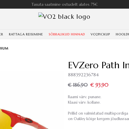
Tasuta saatmine ostudelt alates 75€
ER
RATTAGA REISIMINE
SÕBRALIKUD HINNAD
VO2PICKUP
HOOLD
IDIUM
EVZero Path In
888392236784
€ 186.90
€ 93.90
Raami värv: punane.
Klaasi värv: kollane.
Prillid on valmistatud multispordiga
on Oakley kõige kergem jõudlusraa