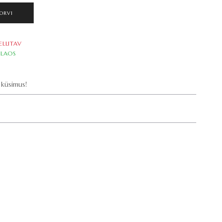
ORVI
ELLITAV
LAOS
küsimus!