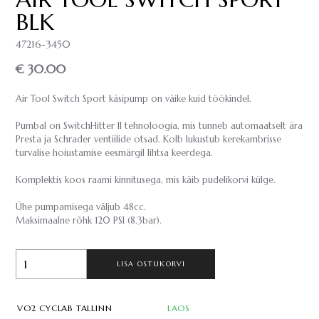
BLK
47216-3450
€ 30.00
Air Tool Switch Sport käsipump on väike kuid töökindel.
Pumbal on SwitchHitter II tehnoloogia, mis tunneb automaatselt ära
Presta ja Schrader ventiilide otsad. Kolb lukustub kerekambrisse
turvalise hoiustamise eesmärgil lihtsa keerdega.
Komplektis koos raami kinnitusega, mis käib pudelikorvi külge.
Ühe pumpamisega väljub 48cc.
Maksimaalne rõhk 120 PSI (8.3bar).
LISA OSTUKORVI
VO2 CYCLAB TALLINN
LAOS