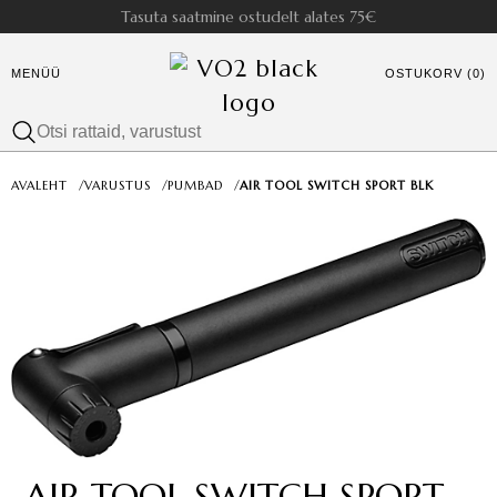
Tasuta saatmine ostudelt alates 75€
MENÜÜ
OSTUKORV (0)
AVALEHT
/
VARUSTUS
/
PUMBAD
/
AIR TOOL SWITCH SPORT BLK
AIR TOOL SWITCH SPORT