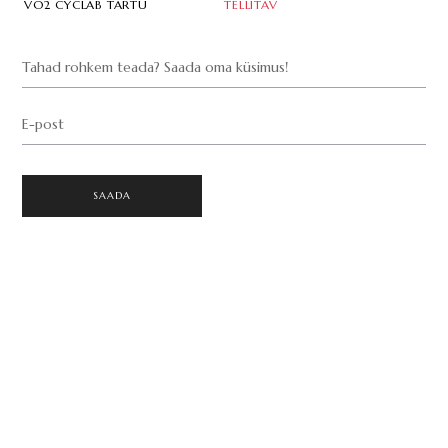
VO2 CYCLAB TARTU
TELLITAV
Tahad rohkem teada? Saada oma küsimus!
E-post
SAADA