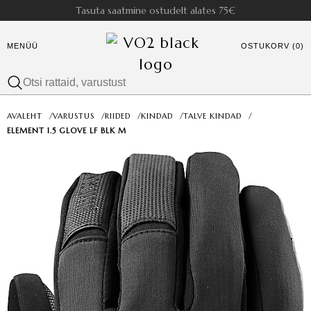
Tasuta saatmine ostudelt alates 75€
MENÜÜ
OSTUKORV (0)
AVALEHT
/
VARUSTUS
/
RIIDED
/
KINDAD
/
TALVE KINDAD
/
ELEMENT 1.5 GLOVE LF BLK M