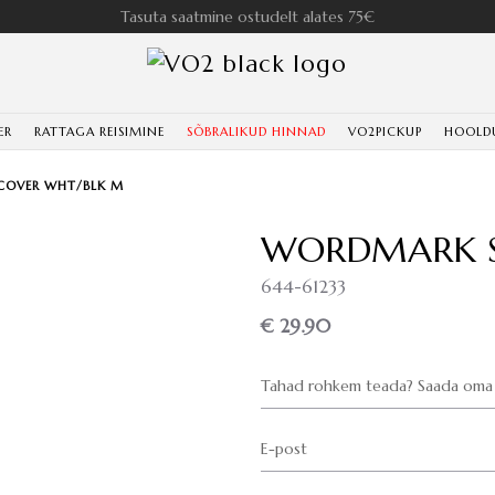
Tasuta saatmine ostudelt alates 75€
ER
RATTAGA REISIMINE
SÕBRALIKUD HINNAD
VO2PICKUP
HOOLD
COVER WHT/BLK M
WORDMARK S
644-61233
€ 29.90
Tahad rohkem teada? Saada oma 
E-post