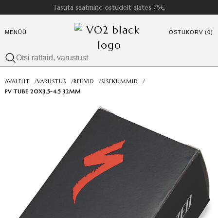
Tasuta saatmine ostudelt alates 75€
MENÜÜ
OSTUKORV (0)
AVALEHT
/
VARUSTUS
/
REHVID
/
SISEKUMMID
/
PV TUBE 20X3.5-4.5 32MM