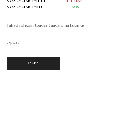
VO2 CYCLAB TALLINN
TELLITAV
VO2 CYCLAB TARTU
LAOS
Tahad rohkem teada? Saada oma küsimus!
E-post
SAADA