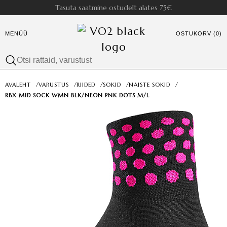
Tasuta saatmine ostudelt alates 75€
MENÜÜ
OSTUKORV (0)
AVALEHT
/
VARUSTUS
/
RIIDED
/
SOKID
/
NAISTE SOKID
/
RBX MID SOCK WMN BLK/NEON PNK DOTS M/L