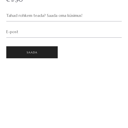
€ 17.90
Tahad rohkem teada? Saada oma küsimus!
E-post
SAADA