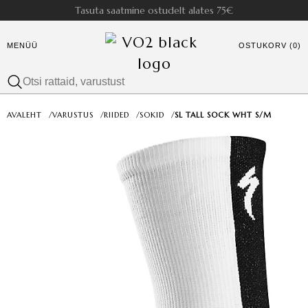
Tasuta saatmine ostudelt alates 75€
MENÜÜ
OSTUKORV (0)
AVALEHT
/
VARUSTUS
/
RIIDED
/
SOKID
/
SL TALL SOCK WHT S/M