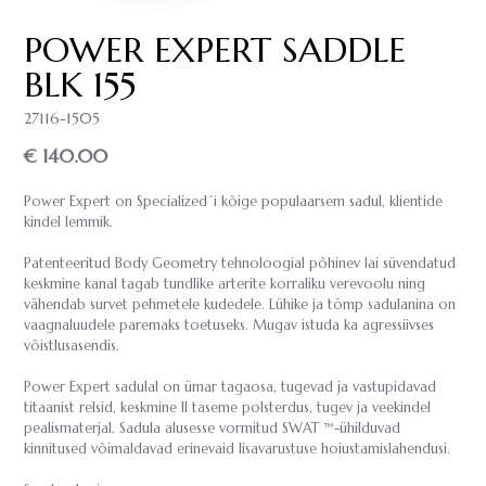
POWER EXPERT SADDLE
BLK 155
27116-1505
€ 140.00
Power Expert on Specialized´i kõige populaarsem sadul, klientide
kindel lemmik.
Patenteeritud Body Geometry tehnoloogial põhinev lai süvendatud
keskmine kanal tagab tundlike arterite korraliku verevoolu ning
vähendab survet pehmetele kudedele. Lühike ja tömp sadulanina on
vaagnaluudele paremaks toetuseks. Mugav istuda ka agressiivses
võistlusasendis.
Power Expert sadulal on ümar tagaosa, tugevad ja vastupidavad
titaanist relsid, keskmine II taseme polsterdus, tugev ja veekindel
pealismaterjal. Sadula alusesse vormitud SWAT ™-ühilduvad
kinnitused võimaldavad erinevaid lisavarustuse hoiustamislahendusi.