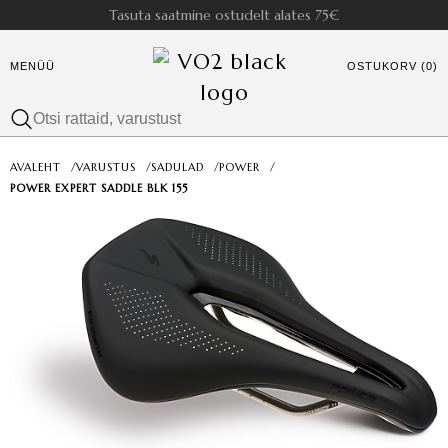
Tasuta saatmine ostudelt alates 75€
MENÜÜ
OSTUKORV (0)
AVALEHT
/
VARUSTUS
/
SADULAD
/
POWER
/
POWER EXPERT SADDLE BLK 155