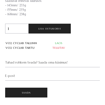
Saadaval erinevas suuruses:
- 143mm/ 233g
- 155mm/ 235g
- 168mm/ 238g
LISA OSTUKORVI
VO2 CYCLAB TALLINN
LAOS
VO2 CYCLAB TARTU
TELLITAV
Tahad rohkem teada? Saada oma küsimus!
E-post
SAADA