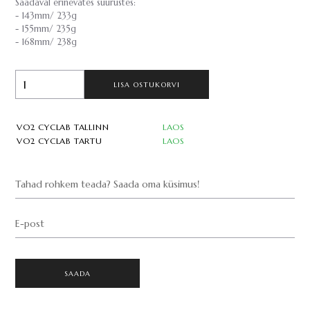
Saadaval erinevates suurustes:
- 143mm/ 233g
- 155mm/ 235g
- 168mm/ 238g
LISA OSTUKORVI
VO2 CYCLAB TALLINN
LAOS
VO2 CYCLAB TARTU
LAOS
Tahad rohkem teada? Saada oma küsimus!
E-post
SAADA