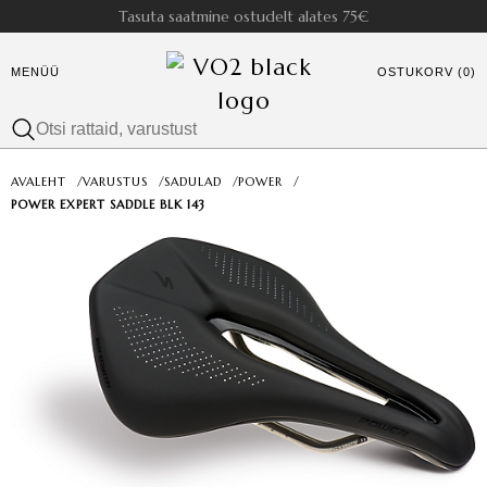
Tasuta saatmine ostudelt alates 75€
MENÜÜ
OSTUKORV (0)
AVALEHT
/
VARUSTUS
/
SADULAD
/
POWER
/
POWER EXPERT SADDLE BLK 143