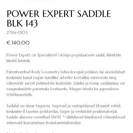
POWER EXPERT SADDLE
BLK 143
27116-1503
€ 140.00
Power Expert on Specialized´i kõige populaarsem sadul, klientide
kindel lemmik.
Patenteeritud Body Geometry tehnoloogial põhinev lai süvendatud
keskmine kanal tagab tundlike arterite korraliku verevoolu ning
vähendab survet pehmetele kudedele. Lühike ja tömp sadulanina on
vaagnaluudele paremaks toetuseks. Mugav istuda ka agressiivses
võistlusasendis.
Sadulal on ümar tagaosa, tugevad ja vastupidavad titaanist relsid,
keskmine II taseme polsterdus, tugev ja veekindel pealismaterjal.
Sadula alusesse vormitud SWAT ™-ühilduvad kinnitused võimaldavad
erinevaid lisavarustuse hoiustamislahendusi.