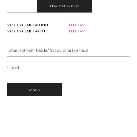
LISA OSTUKORVI
VO2 CYCLAB TALLINN
TELLITAV
VO2 CYCLAB TARTU
TELLITAV
Tahad rohkem teada? Saada oma küsimus!
E-post
SAADA