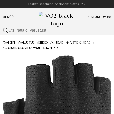
Tasuta saatmine ostudelt alates 75€
MENÜÜ
OSTUKORV (0)
AVALEHT
/
VARUSTUS
/
RIIDED
/
KINDAD
/
NAISTE KINDAD
/
BG GRAIL GLOVE SF WMN BLK/PNK S