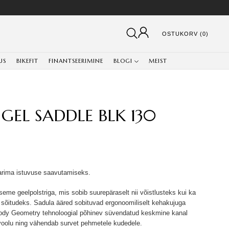
OSTUKORV (0)
US
BIKEFIT
FINANTSEERIMINE
BLOGI
MEIST
GEL SADDLE BLK 130
arima istuvuse saavutamiseks.
aseme geelpolstriga, mis sobib suurepäraselt nii võistlusteks kui ka
õitudeks. Sadula ääred sobituvad ergonoomiliselt kehakujuga
 Body Geometry tehnoloogial põhinev süvendatud keskmine kanal
revoolu ning vähendab survet pehmetele kudedele.