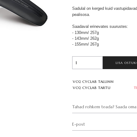
Sadulal on kerged kuid vastupidavad 
pealisosa.
Saadaval erinevates suurustes:
- 130mm/ 257g
- 143mm/ 262g
- 155mm/ 267g
LISA OSTUK
VO2 CYCLAB TALLINN
VO2 CYCLAB TARTU
T
Tahad rohkem teada? Saada oma 
E-post