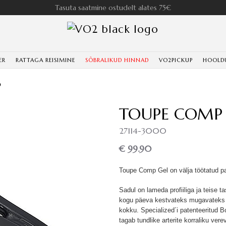
Tasuta saatmine ostudelt alates 75€
ER
RATTAGA REISIMINE
SÕBRALIKUD HINNAD
VO2PICKUP
HOOLD
0
TOUPE COMP 
27114-3000
€ 99.90
Toupe Comp Gel on välja töötatud p
Sadul on lameda profiiliga ja teise t
kogu päeva kestvateks mugavateks s
kokku. Specialized´i patenteeritud
tagab tundlike arterite korraliku ve