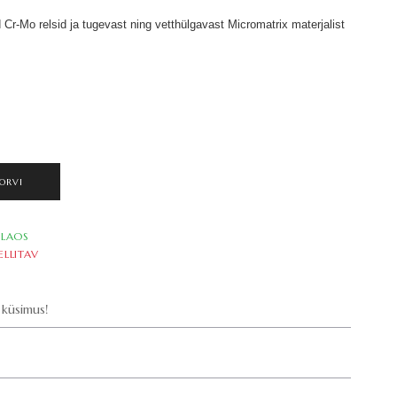
Cr-Mo relsid ja tugevast ning vetthülgavast Micromatrix materjalist
ORVI
LAOS
ELLITAV
küsimus!