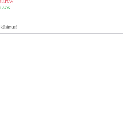
ELLITAV
LAOS
küsimus!