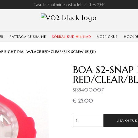
Tasuta saatmine ostudelt alates 75€
ER
RATTAGA REISIMINE
SÕBRALIKUD HINNAD
VO2PICKUP
HOOLD
P RIGHT DIAL W/LACE RED/CLEAR/BLK SCREW (B1331)
BOA S2-SNAP
RED/CLEAR/BL
S135400007
€ 25.00
LISA OSTUK