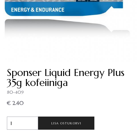
Sponser Liquid Energy Plus
35g kofeiiniga
80-409
€ 2.40
LISA OSTUKORVI