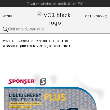
Tasuta saatmine ostudelt alates 75€
MENÜÜ
OSTUKORV (0)
AVALEHT
/
VARUSTUS
/
SPORDITOIT
/
GEELID
/
SPONSER LIQUID ENERGY PLUS 35G KOFEIINIGA