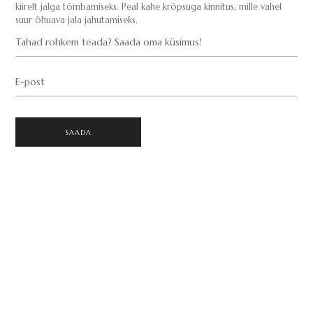
kiirelt jalga tõmbamiseks. Peal kahe krõpsuga kinnitus, mille vahel
suur õhuava jala jahutamiseks.
Tahad rohkem teada? Saada oma küsimus!
E-post
SAADA