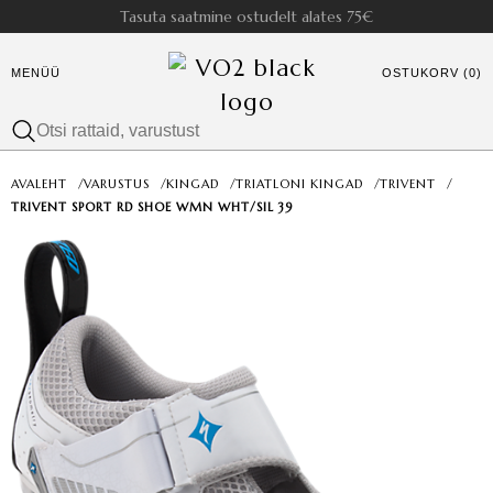
Tasuta saatmine ostudelt alates 75€
MENÜÜ
OSTUKORV (0)
AVALEHT
/
VARUSTUS
/
KINGAD
/
TRIATLONI KINGAD
/
TRIVENT
/
TRIVENT SPORT RD SHOE WMN WHT/SIL 39