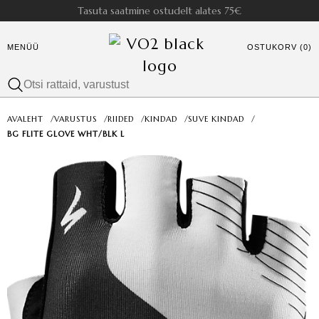
Tasuta saatmine ostudelt alates 75€
MENÜÜ
OSTUKORV (0)
AVALEHT
/
VARUSTUS
/
RIIDED
/
KINDAD
/
SUVE KINDAD
/
BG FLITE GLOVE WHT/BLK L