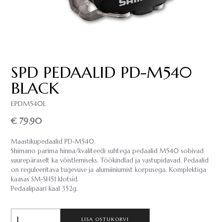
SPD PEDAALID PD-M540
BLACK
EPDM540L
€ 79.90
Maastikupedaalid PD-M540.
Shimano parima hinna/kvaliteedi suhtega pedaalid M540 sobivad
suurepäraselt ka võistlemiseks. Töökindlad ja vastupidavad. Pedaalid
on reguleeritava tugevuse ja alumiiniumist korpusega. Komplektiga
kaasas SM-SH51 klotsid.
Pedaalipaari kaal 352g.
LISA OSTUKORVI