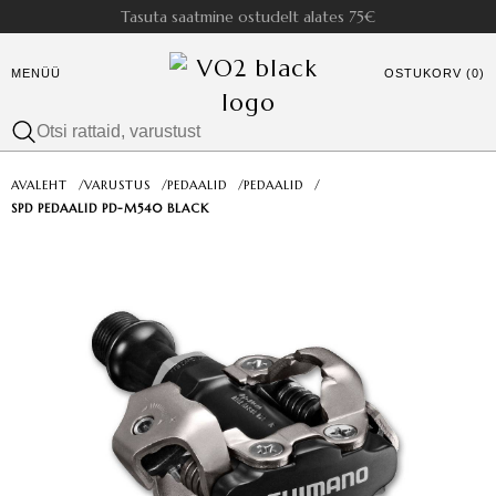
Tasuta saatmine ostudelt alates 75€
MENÜÜ
OSTUKORV (0)
AVALEHT
/
VARUSTUS
/
PEDAALID
/
PEDAALID
/
SPD PEDAALID PD-M540 BLACK