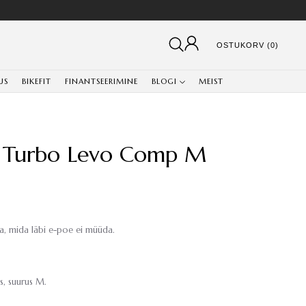
OSTUKORV (0)
US
BIKEFIT
FINANTSEERIMINE
BLOGI
MEIST
 Turbo Levo Comp M
, mida läbi e-poe ei müüda.
, suurus M.