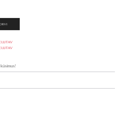
ORVI
ELLITAV
ELLITAV
küsimus!