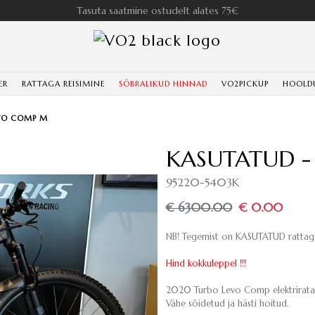
Tasuta saatmine ostudelt alates 75€
ER
RATTAGA REISIMINE
SÕBRALIKUD HINNAD
VO2PICKUP
HOOLD
EVO COMP M
KASUTATUD -
95220-5403K
€ 6300.00
€ 0.00
NB! Tegemist on KASUTATUD rattaga
Hind kokkuleppel !!!
2020 Turbo Levo Comp elektriratas
Vähe sõidetud ja hästi hoitud.