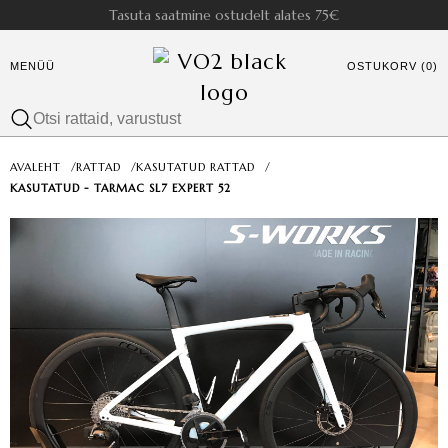
Tasuta saatmine ostudelt alates 75€
MENÜÜ
OSTUKORV (0)
AVALEHT
/
RATTAD
/
KASUTATUD RATTAD
/
KASUTATUD - TARMAC SL7 EXPERT 52