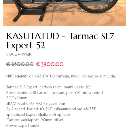
KASUTATUD - Tarmac SL7
Expert 52
90623-3552K
€ 6500.00
€ 3900.00
NB! Tegemist on KASUTATUD rattaga, mida läbi e-poe ei müüda.
Tarmac SL7 Expert, carbon raam, raami suurus 52
Roval Rapide C38 carbon jooksud, peal SW Turbo rehvid
700x26mm
SRAM Rival eTAP AXS käiguvahetus
2x12-speed, kassett 10-36T, esihammasrattad 48/35T
Specialized Expert Shallow Drop lenks
Carbon sadulapost, 20mm offset
Power Expert sadul