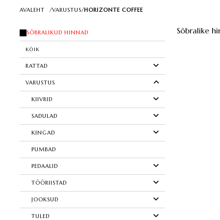
AVALEHT
/
VARUSTUS
/
HORIZONTE COFFEE
Sõbralike hi
SÕBRALIKUD HINNAD
KÕIK
RATTAD
VARUSTUS
KIIVRID
SADULAD
KINGAD
PUMBAD
PEDAALID
TÖÖRIISTAD
JOOKSUD
TULED