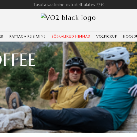
Tasuta saatmine ostudelt alates 75€
ER
RATTAGA REISIMINE
SÕBRALIKUD HINNAD
VO2PICKUP
HOOLD
FFEE