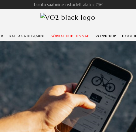
Tasuta saatmine ostudelt alates 75€
ER
RATTAGA REISIMINE
SÕBRALIKUD HINNAD
VO2PICKUP
HOOLD