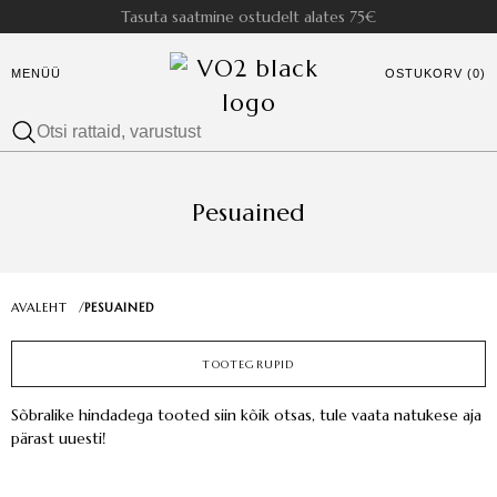
Tasuta saatmine ostudelt alates 75€
MENÜÜ
OSTUKORV (0)
Pesuained
AVALEHT
/
PESUAINED
TOOTEGRUPID
Sõbralike hindadega tooted siin kõik otsas, tule vaata natukese aja
pärast uuesti!